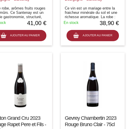
e robe, arômes fruits rouges
Ce vin est un mariage entre la
 mûrs. Ce Santenay est un
fraicheur minérale du sol et une
de gastronomie, structuré,
richesse aromatique. La robe :
let, puissant
jaune clair et brillant Le nez :
41,00 €
38,90 €
tock
En stock
fruits jaunes et zestes d'agrumes
confits La bouche : précise...
AJOUTER AU PANIER
AJOUTER AU PANIER
ton Grand Cru 2023
Gevrey Chambertin 2023
ge Rapet Pere et Fils -
Rouge Bruno Clair - 75cl