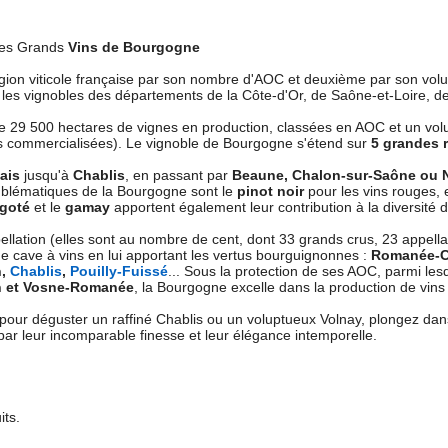
les Grands
Vins de Bourgogne
gion viticole française par son nombre d'AOC et deuxième par son vol
 les vignobles des départements de la Côte-d'Or, de Saône-et-Loire, de
 29 500 hectares de vignes en production, classées en AOC et un volume
es commercialisées). Le vignoble de Bourgogne s'étend sur
5 grandes 
ais
jusqu'à
Chablis
, en passant par
Beaune, Chalon-sur-Saône ou 
lématiques de la Bourgogne sont le
pinot noir
pour les vins rouges, 
igoté
et le
gamay
apportent également leur contribution à la diversité de
lation (elles sont au nombre de cent, dont 33 grands crus, 23 appellati
ne cave à vins en lui apportant les vertus bourguignonnes :
Romanée-Co
n,
Chablis
,
Pouilly-Fuissé
... Sous la protection de ses AOC, parmi les
n et Vosne-Romanée
, la Bourgogne excelle dans la production de vins
 pour déguster un raffiné Chablis ou un voluptueux Volnay, plongez dan
par leur incomparable finesse et leur élégance intemporelle.
its.