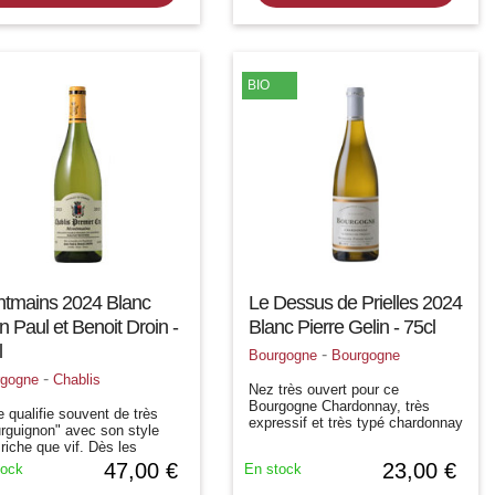
BIO
tmains 2024 Blanc
Le Dessus de Prielles 2024
n Paul et Benoit Droin -
Blanc Pierre Gelin - 75cl
l
-
Bourgogne
Bourgogne
-
rgogne
Chablis
Nez très ouvert pour ce
Bourgogne Chardonnay, très
e qualifie souvent de très
expressif et très typé chardonnay
rguignon" avec son style
avec une note florale dominante.
 riche que vif. Dès les
Il se poursuit sur une nuance
ières années, on trouve des
47,00 €
23,00 €
tock
En stock
fruitée rappelant la mirabelle. Le
es de fruits jaunes, d'abricot
boisé est...