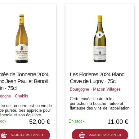
tée de Tonnerre 2024
Les Florieres 2024 Blanc
nc Jean Paul et Benoit
Cave de Lugny - 75cl
n - 75cl
-
Bourgogne
Macon Villages
-
rgogne
Chablis
Cette cuvée illustre à la
perfection la bouche fruitée et
ée de Tonnerre est un vin de
flatteuse des vins de l'appellation
de pureté, très apprécié pour
Mâcon-Villages. Il plaira aussi
énergie et son équilibre
bien en apéritif qu'au cours du
e/gras. Profondément
52,00 €
11,00 €
tock
En stock
repas. A boire plutôt jeune pour...
ral, ce millésime 2024 est
hablis de grande facture :
s...
AJOUTER AU PANIER
AJOUTER AU PANIER