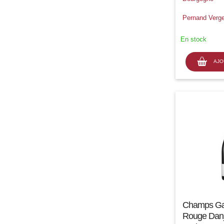
Pernand Verg
En stock
AJO
Champs Ga
Rouge Danj