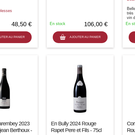
Bell
elesses
très
vin 
comp
48,50 €
106,00 €
En stock
En s
UTER AU PANIER
AJOUTER AU PANIER
rembey 2023
En Bully 2024 Rouge
Cor
ean Berthoux -
Rapet Pere et Fils - 75cl
Rou