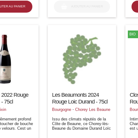
mais
d'am
UTER AU PANIER
AJOUTER AU PANIER
BIO
e 2022 Rouge
Les Beaumonts 2024
Clo
 - 75cl
Rouge Loic Durand - 75cl
Rou
-
ixin
Bourgogne
Chorey Les Beaune
Bou
trêmement profond
Issu des climats réputés de la
Inti
e toucher de bouche
Côte de Beaune, ce Chorey-lès-
Cham
e velours. Cest un
Beaune du Domaine Durand Loïc
est 
de intensité
révèle tout le charme des grands
embl
 dun très joli
Pinot Noir de Bourgogne. Le
Pier