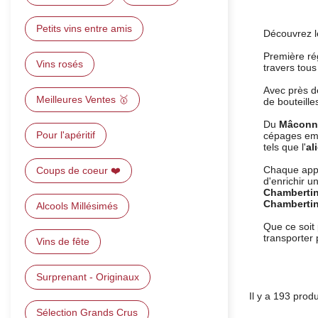
Petits vins entre amis
Découvrez 
Première ré
Vins rosés
travers tous
Avec près de
Meilleures Ventes 🥇
de bouteill
Du
Mâconn
Pour l'apéritif
cépages emb
tels que l'
al
Chaque appel
Coups de coeur ❤️
d'enrichir u
Chamberti
Chamberti
Alcools Millésimés
Que ce soit
transporter 
Vins de fête
Surprenant - Originaux
Il y a 193 produ
Sélection Grands Crus