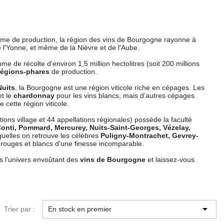
ume de production, la région des vins de Bourgogne rayonne à
 l'Yonne, et même de la Nièvre et de l'Aube.
 de récolte d'environ 1,5 million hectolitres (soit 200 millions
régions-phares
de production.
Nuits
, la Bourgogne est une région viticole riche en cépages. Les
et le
chardonnay
pour les vins blancs, mais d'autres cépages
 cette région viticole.
ons village et 44 appellations régionales) possède la faculté
nti, Pommard, Mercurey, Nuits-Saint-Georges, Vézelay,
quelles on retrouve les célèbres
Puligny-Montrachet, Gevrey-
 rouges et blancs d'une finesse incomparable.
s l'univers envoûtant des
vins de Bourgogne
et laissez-vous

Trier par :
En stock en premier