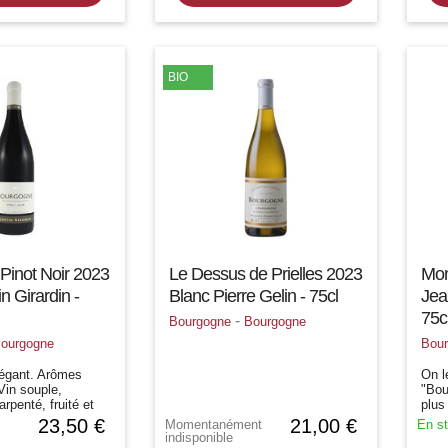
BIO
Pinot Noir 2023
Le Dessus de Prielles 2023
Mon
n Girardin -
Blanc Pierre Gelin - 75cl
Jea
75c
-
Bourgogne
Bourgogne
ourgogne
Bou
légant. Arômes
On l
 Vin souple,
"Bou
rpenté, fruité et
plus
ant tout un vin de
prem
23,50 €
21,00 €
Momentanément
En s
iel de garde 3 à 4
arôm
indisponible