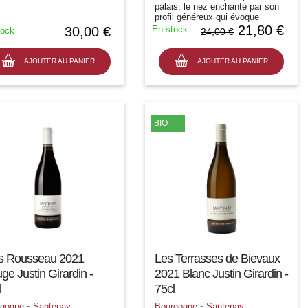
palais: le nez enchante par son
profil généreux qui évoque
l'amande, la poire, la bouche se
21,80 €
30,00 €
En stock
tock
24,00 €
montre charnue, épaulée par une
fine acidité, la finale nous laisse
sur...
AJOUTER AU PANIER
AJOUTER AU PANIER
BIO
s Rousseau 2021
Les Terrasses de Bievaux
ge Justin Girardin -
2021 Blanc Justin Girardin -
l
75cl
-
-
rgogne
Santenay
Bourgogne
Santenay