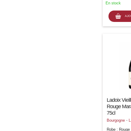
En stock
équilibre
AJO
Ladoix Viei
Rouge Marat
75cl
-
Bourgogne
L
Robe : Rouge c