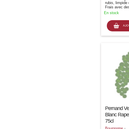
rubis, limpide 
Frais avec des
de framboise 
En stock
florale délica
Élégante, équi
tanins fins...
AJO
Pernand Ve
Blanc Rapet 
75cl
-
Bourgogne