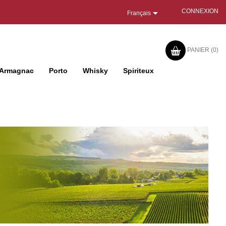

CONNEXION
Français
PANIER
(0)
Armagnac
Porto
Whisky
Spiriteux