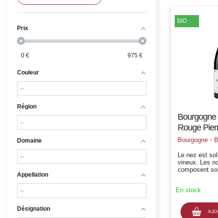
BIO
Prix
0
€
975
€
Couleur
Région
Bourgogne 
Rouge Pierr
-
Bourgogne
B
Domaine
Le nez est sol
vineux. Les no
composent so
Appellation
petite nuance 
ou de rose ap
En stock
subtile compl
boisé parfaite
Désignation
AJO