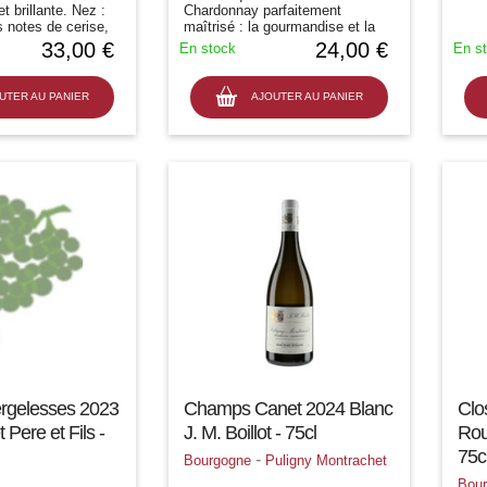
et brillante. Nez :
Chardonnay parfaitement
 notes de cerise,
maîtrisé : la gourmandise et la
et une touche
vivacité ! Un rapport prix/plaisir
33,00 €
24,00 €
En stock
En s
te. Bouche :
particulièrement impressionnant
librée avec des
UTER AU PANIER
AJOUTER AU PANIER
rgelesses 2023
Champs Canet 2024 Blanc
Clo
Pere et Fils -
J. M. Boillot - 75cl
Rou
75c
-
Bourgogne
Puligny Montrachet
Bou