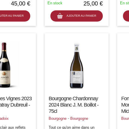
45,00 €
25,00 €
En stock
En s
climat Les Beaumonts confère à
cette cuvée...
UTER AU PANIER
AJOUTER AU PANIER
lles Vignes 2023
Bourgogne Chardonnay
Fon
ray Dubreuil -
2024 Blanc J. M. Boillot -
Mon
75cl
Mic
-
adoix
Bourgogne
Bourgogne
Bou
lair aux reflets
Tout ce qu'on aime dans un