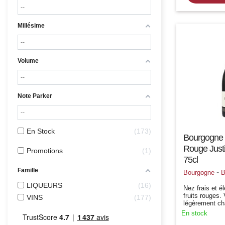
Millésime
Volume
Note Parker
En Stock
173
Bourgogne 
Rouge Justi
Promotions
1
75cl
Famille
-
Bourgogne
B
LIQUEURS
16
Nez frais et é
fruits rouges.
VINS
177
légèrement cha
frais, c'est av
En stock
plaisir. Potent