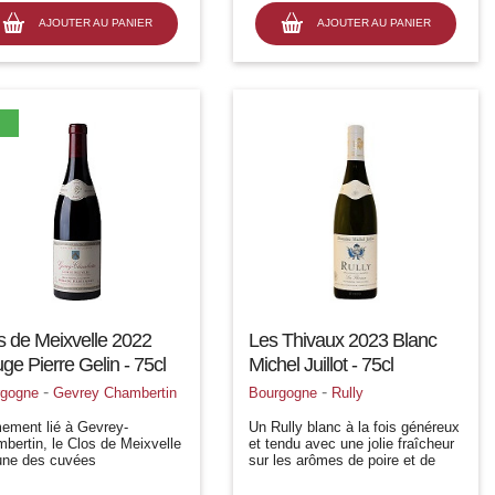
 aussi de noisette et
ande...
AJOUTER AU PANIER
AJOUTER AU PANIER
s de Meixvelle 2022
Les Thivaux 2023 Blanc
ge Pierre Gelin - 75cl
Michel Juillot - 75cl
-
-
rgogne
Gevrey Chambertin
Bourgogne
Rully
mement lié à Gevrey-
Un Rully blanc à la fois généreux
bertin, le Clos de Meixvelle
et tendu avec une jolie fraîcheur
une des cuvées
sur les arômes de poire et de
ématiques du domaine
pêche blanche. Lélevage , très
re Gelin
peu marqué en bouche, apporte