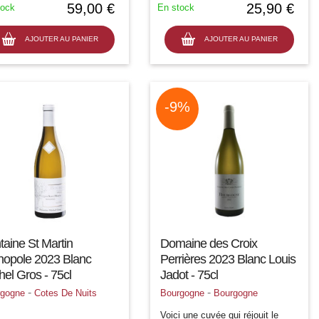
59,00 €
25,90 €
tock
En stock
une bonne persistance et de la
complexit
AJOUTER AU PANIER
AJOUTER AU PANIER
-9%
taine St Martin
Domaine des Croix
opole 2023 Blanc
Perrières 2023 Blanc Louis
hel Gros - 75cl
Jadot - 75cl
-
-
rgogne
Cotes De Nuits
Bourgogne
Bourgogne
Voici une cuvée qui réjouit le