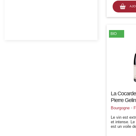
ans
AJO
BIO
La Cocard
Pierre Gelin
-
Bourgogne
F
Le vin est ex
et intense. L
est un voile d
vin dune gran
aromatique doté