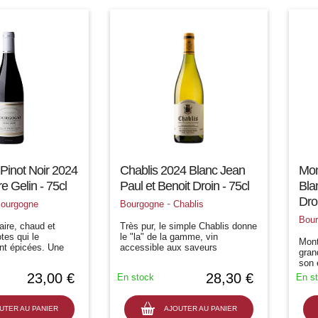
Pinot Noir 2024
Chablis 2024 Blanc Jean
Mon
e Gelin - 75cl
Paul et Benoit Droin - 75cl
Bla
Droi
-
ourgogne
Bourgogne
Chablis
Bou
aire, chaud et
Très pur, le simple Chablis donne
tes qui le
le "la" de la gamme, vin
Mont
nt épicées. Une
accessible aux saveurs
gran
de végétal noble
millimétrées, au style intègre et
son 
porte une touche
sain. Généreux, très savoureux,
acid
23,00 €
28,30 €
En stock
En s
étée par un beau
le chablis offre du fruit en
miné
ment...
abondance, et un...
un C
fleur
UTER AU PANIER
AJOUTER AU PANIER