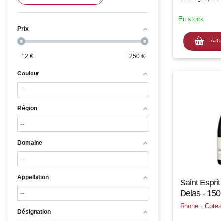
léger lardé tr
bouche velout
En stock
structure en d
juteuse et...
Prix
AJO
12
€
250
€
Couleur
Région
Domaine
Appellation
Saint Espri
Delas - 150
-
Rhone
Cote
Désignation