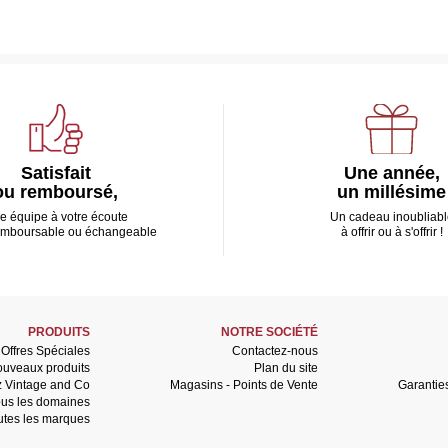
Satisfait
Une année,
ou remboursé,
un millésime
e équipe à votre écoute
Un cadeau inoubliabl
emboursable ou échangeable
à offrir ou à s'offrir !
PRODUITS
NOTRE SOCIÉTÉ
Offres Spéciales
Contactez-nous
uveaux produits
Plan du site
z Vintage and Co
Magasins - Points de Vente
Garantie
us les domaines
utes les marques