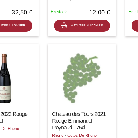
ès séduisant. La
darômes, pour le plaisir des
ée montre une
sens, tout simplement. Il incarne
32,50 €
12,00 €
En stock
En s
emi-corps très
la gourmandise et le partage.
Cest...
UTER AU PANIER
AJOUTER AU PANIER
t 2022 Rouge
Chateau des Tours 2021
cl
Rouge Emmanuel
Reynaud - 75cl
s Du Rhone
-
Rhone
Cotes Du Rhone