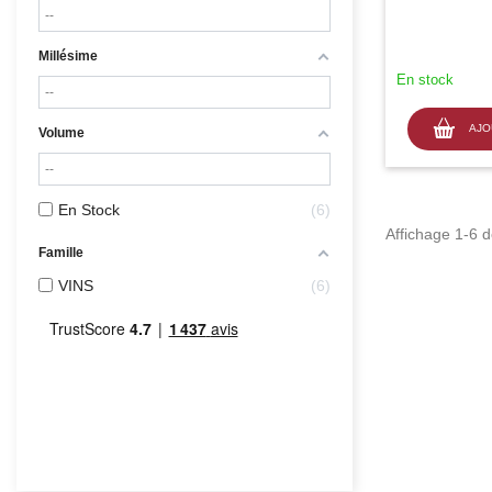
Millésime
En stock
AJO
Volume
En Stock
6
Affichage 1-6 de
Famille
VINS
6