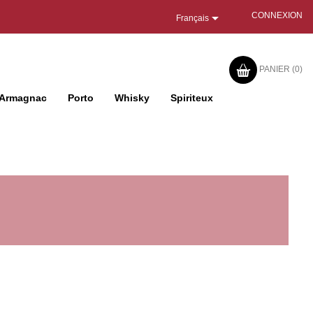

CONNEXION
Français
PANIER
(0)
Armagnac
Porto
Whisky
Spiriteux