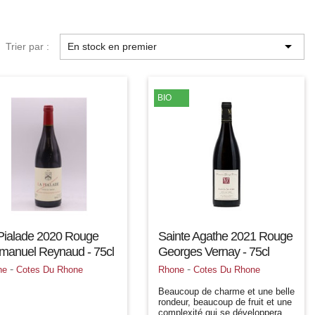

Trier par :
En stock en premier
BIO
Pialade 2020 Rouge
Sainte Agathe 2021 Rouge
anuel Reynaud - 75cl
Georges Vernay - 75cl
-
-
ne
Cotes Du Rhone
Rhone
Cotes Du Rhone
Beaucoup de charme et une belle
rondeur, beaucoup de fruit et une
complexité qui se développera