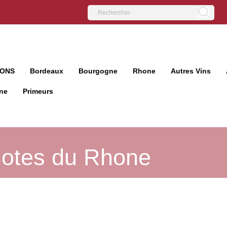
IONS
Bordeaux
Bourgogne
Rhone
Autres Vins
ne
Primeurs
otes du Rhone