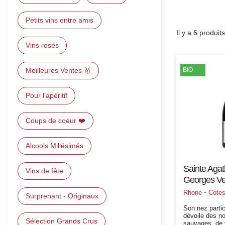
Petits vins entre amis
Il y a 6 produits
Vins rosés
Meilleures Ventes 🥇
BIO
Pour l'apéritif
Coups de coeur ❤️
Alcools Millésimés
Sainte Aga
Vins de fête
Georges Ver
-
Rhone
Cote
Surprenant - Originaux
Son nez parti
dévoile des no
Sélection Grands Crus
sauvages, de v