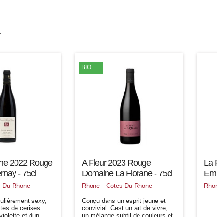
.
BIO
the 2022 Rouge
A Fleur 2023 Rouge
La 
nay - 75cl
Domaine La Florane - 75cl
Emm
-
s Du Rhone
Rhone
Cotes Du Rhone
Rho
culièrement sexy,
Conçu dans un esprit jeune et
tes de cerises
convivial. Cest un art de vivre,
iolette et dun
un mélange subtil de couleurs et