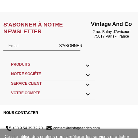
Vintage And Co
S'ABONNER À NOTRE
NEWSLETTER
2 rue Balny d'Avricourt
75017 Paris - France
S'ABONNER

PRODUITS

NOTRE SOCIÉTÉ

SERVICE CLIENT

VOTRE COMPTE
NOUS CONTACTER
+33 9 54 39 72 78
contact@vintageandco.com
Ce site utilise des cookies pour améliorer les services et afficher