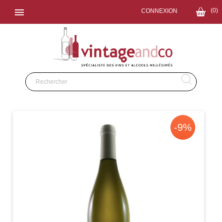

(0)
CONNEXION
-9%