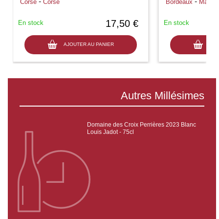
-
-
Corse
Corse
Bordeaux
Marga
17,50 €
En stock
En stock
AJOUTER AU PANIER
AJO
Autres Millésimes
Domaine des Croix Perrières 2023 Blanc
Louis Jadot - 75cl