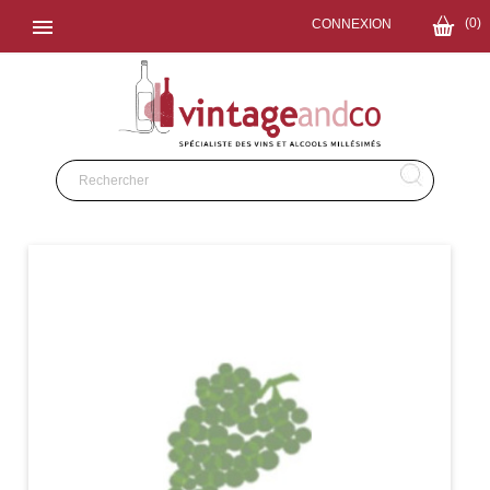

(0)
CONNEXION