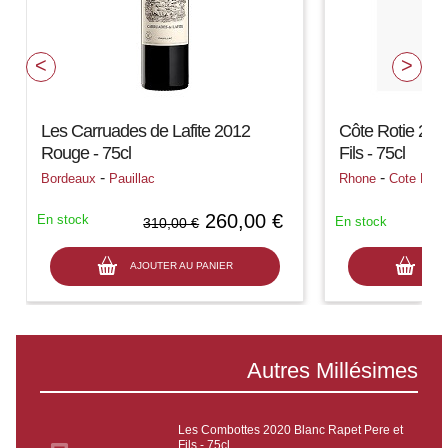
Les Carruades de Lafite 2012
Côte Rotie 202
Rouge - 75cl
Fils - 75cl
-
-
Bordeaux
Pauillac
Rhone
Cote Roti
260,00 €
En stock
En stock
310,00 €
AJOUTER AU PANIER
AJO
Autres Millésimes
Les Combottes 2020 Blanc Rapet Pere et
Fils - 75cl