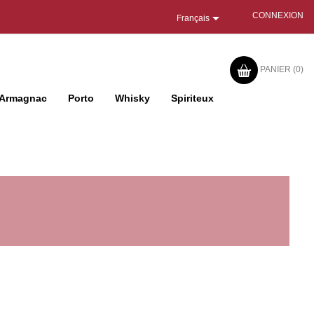

CONNEXION
Français
PANIER
(0)
Armagnac
Porto
Whisky
Spiriteux