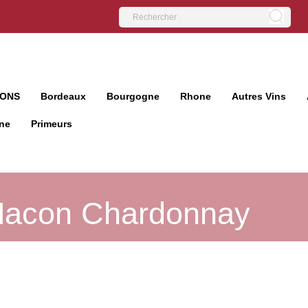
IONS
Bordeaux
Bourgogne
Rhone
Autres Vins
ne
Primeurs
acon Chardonnay