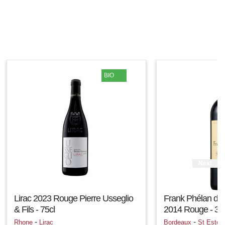
BIO
Next
Lirac 2023 Rouge Pierre Usseglio
Frank Phélan de
& Fils - 75cl
2014 Rouge - 37.
-
-
Rhone
Lirac
Bordeaux
St Estèp