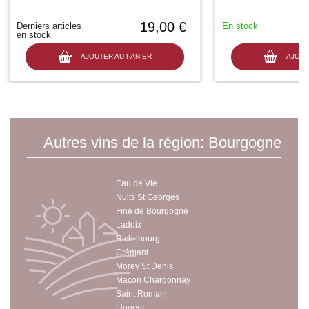
19,00 €
Derniers articles
En stock
en stock
AJOUTER AU PANIER
AJOUT
Autres vins de la région: Bourgogne
Eau de Vie
Nuits St Georges
Fine de Bourgogne
Ladoix
Richebourg
Crémant
Morey St Denis
Macon Chardonnay
Saint Romain
Liqueur