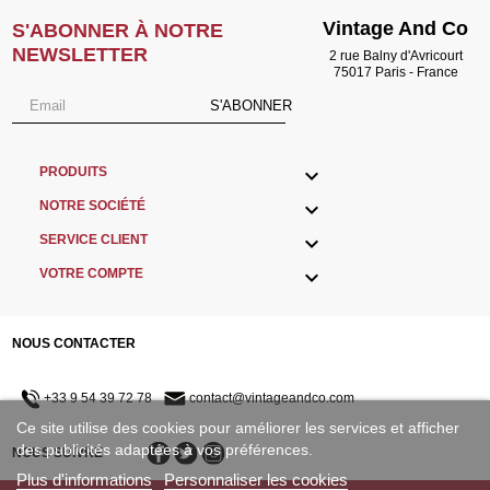
Vintage And Co
S'ABONNER À NOTRE
NEWSLETTER
2 rue Balny d'Avricourt
75017 Paris - France
S'ABONNER

PRODUITS

NOTRE SOCIÉTÉ

SERVICE CLIENT

VOTRE COMPTE
NOUS CONTACTER
+33 9 54 39 72 78
contact@vintageandco.com
Ce site utilise des cookies pour améliorer les services et afficher
des publicités adaptées à vos préférences.
NOUS SUIVRE
Plus d'informations
Personnaliser les cookies