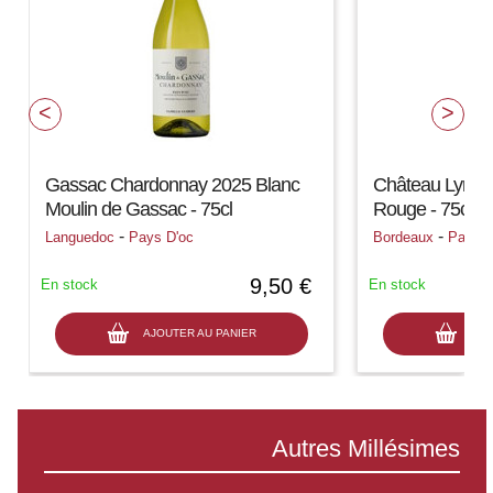
Gassac Chardonnay 2025 Blanc
Château Lynch
Moulin de Gassac - 75cl
Rouge - 75cl
-
-
Languedoc
Pays D'oc
Bordeaux
Pauilla
9,50 €
En stock
En stock
AJOUTER AU PANIER
AJO
Autres Millésimes