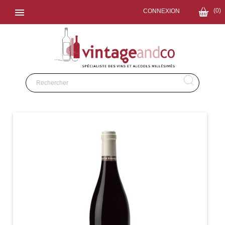

(0)
CONNEXION