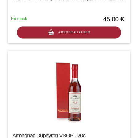
sont la haute...
45,00 €
En stock
AJOUTER AU PANIER
Armagnac Dupeyron VSOP - 20cl