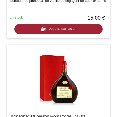
senteurs de pruneaux, de vanille se dégagent de ces elixirs. Ils
sont la haute...
15,00 €
En stock
AJOUTER AU PANIER
Armagnac Dupeyron Hors D'Age - 150cl