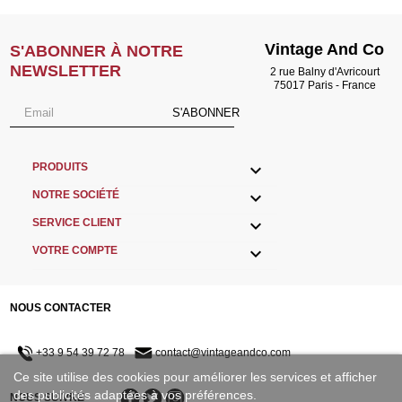
Vintage And Co
S'ABONNER À NOTRE
NEWSLETTER
2 rue Balny d'Avricourt
75017 Paris - France
S'ABONNER

PRODUITS

NOTRE SOCIÉTÉ

SERVICE CLIENT

VOTRE COMPTE
NOUS CONTACTER
+33 9 54 39 72 78
contact@vintageandco.com
Ce site utilise des cookies pour améliorer les services et afficher
des publicités adaptées à vos préférences.
NOUS SUIVRE