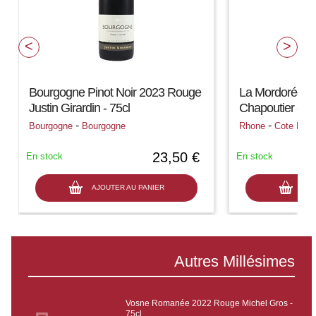
Bourgogne Pinot Noir 2023 Rouge
La Mordorée 2
Justin Girardin - 75cl
Chapoutier - 75
-
-
Bourgogne
Bourgogne
Rhone
Cote Roti
23,50 €
En stock
En stock
AJOUTER AU PANIER
AJO
Autres Millésimes
Vosne Romanée 2022 Rouge Michel Gros -
75cl