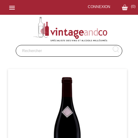

(0)
CONNEXION