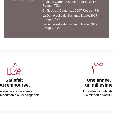
Château Caronne Sainte Gemme 2017
Rouge - 75cl
Château de Camensac 2007 Rouge - 75cl
La Demoiselle de Sociando Mallet 2017
Rouge - 75cl
La Demoiselle de Sociando Mallet 2019
Rouge - 75cl
Satisfait
Une année,
ou remboursé,
un millésime
e équipe à votre écoute
Un cadeau inoubliabl
emboursable ou échangeable
à offrir ou à s'offrir !