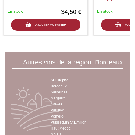
34,50 €
En stock
En stock
AJOUTER AU PANIER
AJOUT
Autres vins de la région: Bordeaux
St Estèphe
Bordeaux
Sauternes
Margaux
Graves
Pauillac
Pomerol
Puisseguin St Emilion
Haut Médoc
Moulis