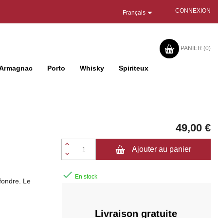

CONNEXION
Français
PANIER
(0)
Armagnac
Porto
Whisky
Spiriteux
49,00 €
Ajouter au panier

En stock
 fondre. Le
Livraison gratuite