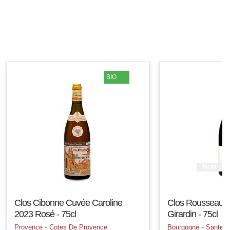
BIO
Next
Clos Cibonne Cuvée Caroline
Clos Rousseau 2
2023 Rosé - 75cl
Girardin - 75cl
-
-
Provence
Cotes De Provence
Bourgogne
Santen