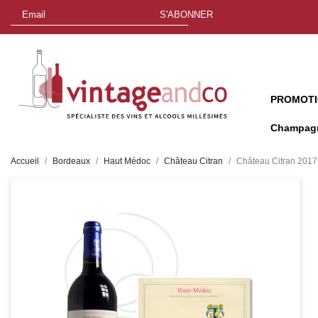
S'ABONNER
PROMOT
Champag
Accueil
Bordeaux
Haut Médoc
Château Citran
Château Citran 2017