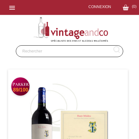

(0)
CONNEXION
89/100