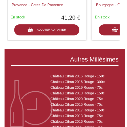
-
-
Provence
Cotes De Provence
Bourgogne
Chabl
41,20 €
En stock
En stock
AJOUTER AU PANIER
AJO
Autres Millésimes
Château Citran 2016 Rouge - 150cl
Chateau Citran 2016 Rouge - 300cl
Château Citran 2019 Rouge - 75cl
Château Citran 2013 Rouge - 150cl
Château Citran 2020 Rouge - 75cl
Château Citran 2015 Rouge - 75cl
Château Citran 2017 Rouge - 150cl
Château Citran 2013 Rouge - 75cl
Château Citran 2016 Rouge - 75cl