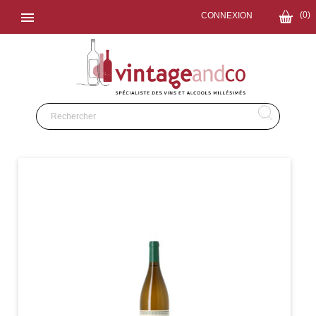

(0)
CONNEXION