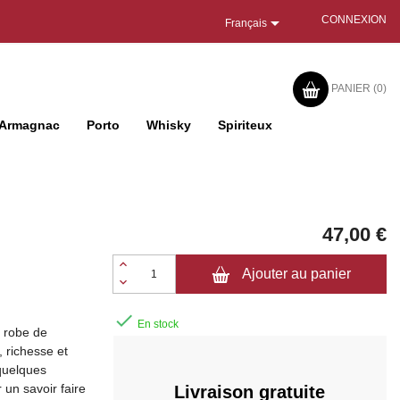

CONNEXION
Français
PANIER
(0)
Armagnac
Porto
Whisky
Spiriteux
47,00 €
Ajouter au panier

En stock
e robe de
, richesse et
 quelques
 un savoir faire
Livraison gratuite