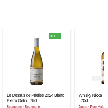
BIO
Next
Le Dessus de Prielles 2024 Blanc
Whisky Nikka Tak
Pierre Gelin - 75cl
- 70cl
-
-
Bourgogne
Bourgogne
Japon
Pure Malt