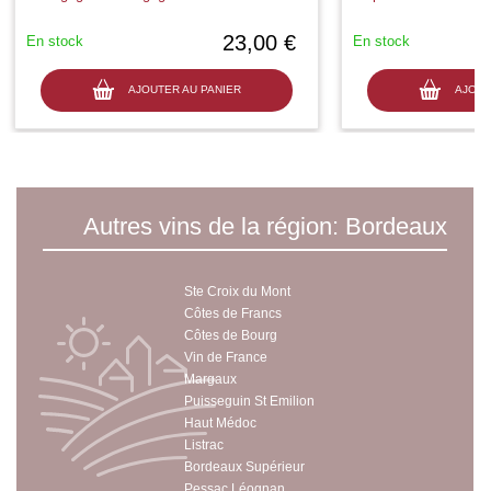
23,00 €
En stock
En stock
AJOUTER AU PANIER
AJOUT
Autres vins de la région: Bordeaux
Ste Croix du Mont
Côtes de Francs
Côtes de Bourg
Vin de France
Margaux
Puisseguin St Emilion
Haut Médoc
Listrac
Bordeaux Supérieur
Pessac Léognan