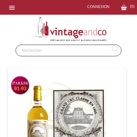

(0)
CONNEXION
91-93