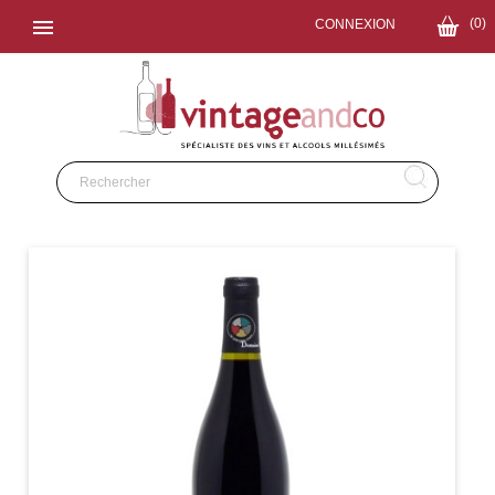

(0)
CONNEXION