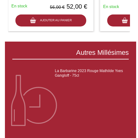
52,00 €
En stock
En stock
56,00 €
AJOUTER AU PANIER
AJO
Autres Millésimes
La Barbarine 2023 Rouge Mathilde Yves
Gangloff - 75cl