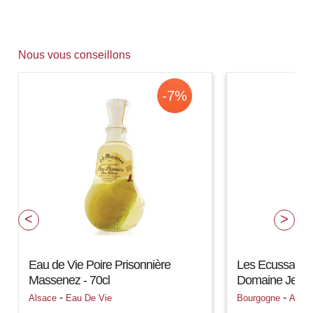
Nous vous conseillons
-7%
Eau de Vie Poire Prisonnière
Les Ecussaux 
Massenez - 70cl
Domaine Jessi
-
-
Alsace
Eau De Vie
Bourgogne
Auxe