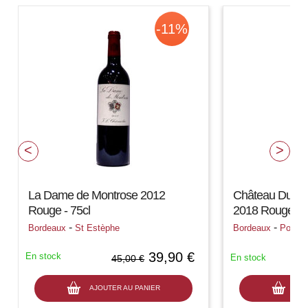
-11%
La Dame de Montrose 2012
Château Du Dom
Rouge - 75cl
2018 Rouge - 7
-
-
Bordeaux
St Estèphe
Bordeaux
Pomer
39,90 €
En stock
En stock
45,00 €
AJOUTER AU PANIER
AJO