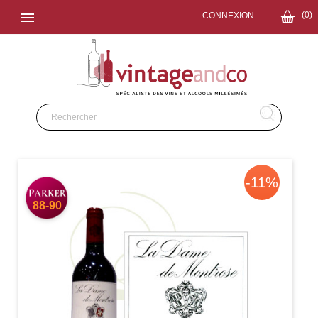

(0)
CONNEXION
-11%
88-90