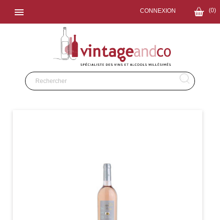

(0)
CONNEXION