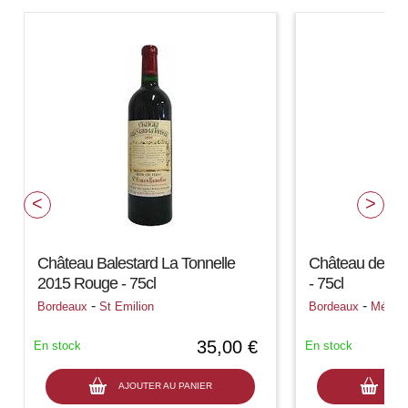
Château Balestard La Tonnelle
Château de C
2015 Rouge - 75cl
- 75cl
-
-
Bordeaux
St Emilion
Bordeaux
Médoc
35,00 €
En stock
En stock
AJOUTER AU PANIER
AJO