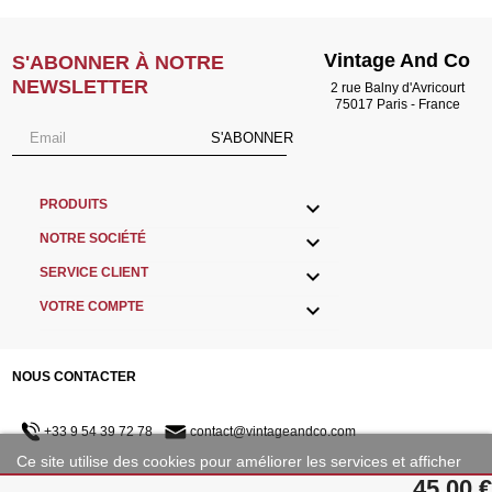
Vintage And Co
S'ABONNER À NOTRE
NEWSLETTER
2 rue Balny d'Avricourt
75017 Paris - France
S'ABONNER

PRODUITS

NOTRE SOCIÉTÉ

SERVICE CLIENT

VOTRE COMPTE
NOUS CONTACTER
+33 9 54 39 72 78
contact@vintageandco.com
Ce site utilise des cookies pour améliorer les services et afficher
des publicités adaptées à vos préférences.
45,00 €
NOUS SUIVRE