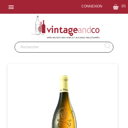

(0)
CONNEXION