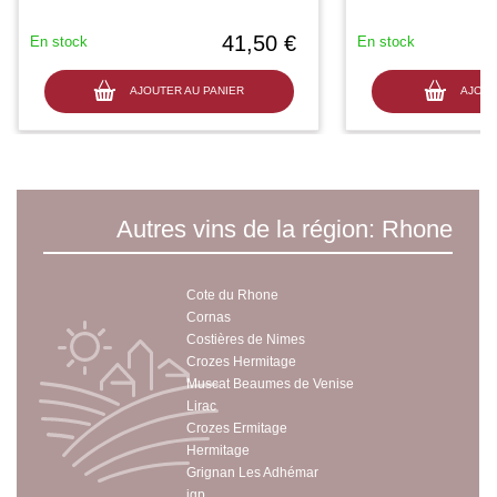
41,50 €
En stock
En stock
AJOUTER AU PANIER
AJOUT
Autres vins de la région: Rhone
Cote du Rhone
Cornas
Costières de Nimes
Crozes Hermitage
Muscat Beaumes de Venise
Lirac
Crozes Ermitage
Hermitage
Grignan Les Adhémar
igp