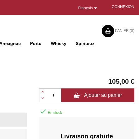

CONNEXION
Français
PANIER
(0)
Armagnac
Porto
Whisky
Spiriteux
105,00 €
Ajouter au panier

En stock
Livraison gratuite