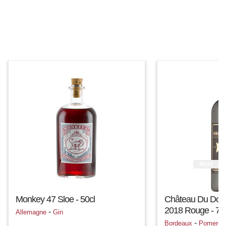
Next
Monkey 47 Sloe - 50cl
Château Du Doma
2018 Rouge - 75
-
Allemagne
Gin
-
Bordeaux
Pomerol