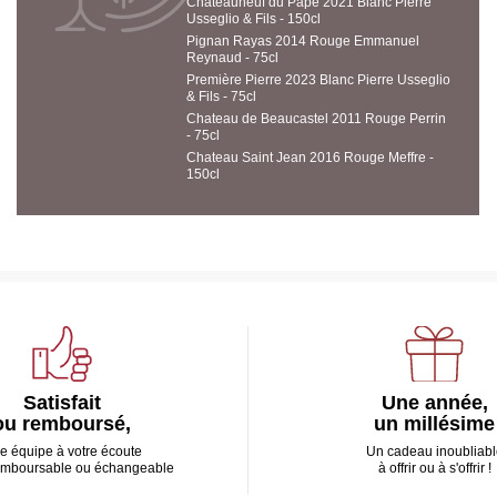
Chateauneuf du Pape 2021 Blanc Pierre
Usseglio & Fils - 150cl
Pignan Rayas 2014 Rouge Emmanuel
Reynaud - 75cl
Première Pierre 2023 Blanc Pierre Usseglio
& Fils - 75cl
Chateau de Beaucastel 2011 Rouge Perrin
- 75cl
Chateau Saint Jean 2016 Rouge Meffre -
150cl
Satisfait
Une année,
ou remboursé,
un millésime
e équipe à votre écoute
Un cadeau inoubliabl
emboursable ou échangeable
à offrir ou à s'offrir !