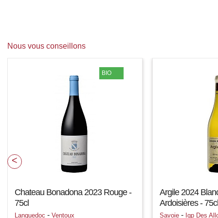
Nous vous conseillons
BIO
Chateau Bonadona 2023 Rouge -
Argile 2024 Bla
75cl
Ardoisières - 75c
-
-
Languedoc
Ventoux
Savoie
Igp Des All