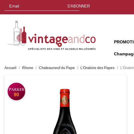
S'ABONNER
PROMOT
Champag
Accueil
Rhone
Chateauneuf du Pape
L'Oratoire des Papes
L'Orato
90