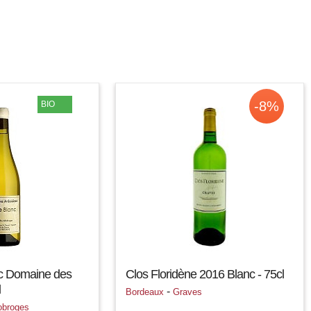
-8%
BIO
nc Domaine des
Clos Floridène 2016 Blanc - 75cl
l
-
Bordeaux
Graves
obroges