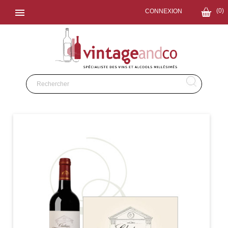

(0)
CONNEXION