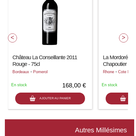
Château La Conseillante 2011
La Mordorée 2
Rouge - 75cl
Chapoutier - 75
-
-
Bordeaux
Pomerol
Rhone
Cote Roti
168,00 €
En stock
En stock
AJOUTER AU PANIER
AJO
Autres Millésimes