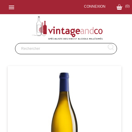

(0)
CONNEXION