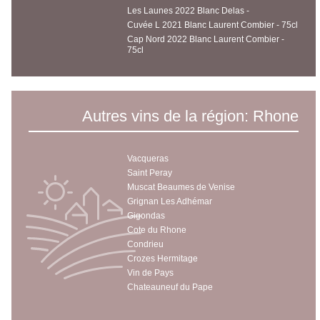
Les Launes 2022 Blanc Delas -
Cuvée L 2021 Blanc Laurent Combier - 75cl
Cap Nord 2022 Blanc Laurent Combier -
75cl
Autres vins de la région: Rhone
Vacqueras
Saint Peray
Muscat Beaumes de Venise
Grignan Les Adhémar
Gigondas
Cote du Rhone
Condrieu
Crozes Hermitage
Vin de Pays
Chateauneuf du Pape