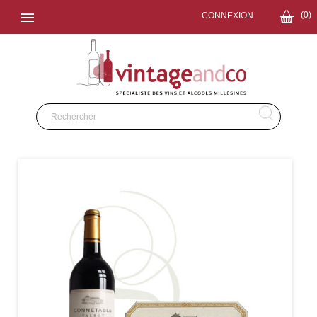

(0)
CONNEXION