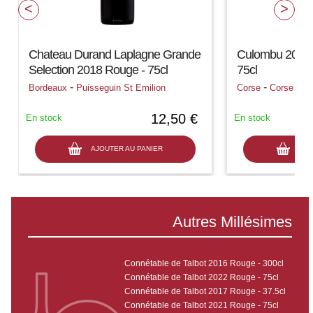
Chateau Durand Laplagne Grande
Culombu 2022 
Selection 2018 Rouge - 75cl
75cl
-
-
Bordeaux
Puisseguin St Emilion
Corse
Corse
12,50 €
En stock
En stock
AJOUTER AU PANIER
AJO
Autres Millésimes
Connétable de Talbot 2016 Rouge - 300cl
Connétable de Talbot 2022 Rouge - 75cl
Connétable de Talbot 2017 Rouge - 37.5cl
Connétable de Talbot 2021 Rouge - 75cl