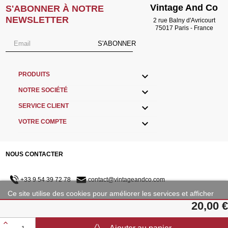
Vintage And Co
S'ABONNER À NOTRE
NEWSLETTER
2 rue Balny d'Avricourt
75017 Paris - France
S'ABONNER

PRODUITS

NOTRE SOCIÉTÉ

SERVICE CLIENT

VOTRE COMPTE
NOUS CONTACTER
+33 9 54 39 72 78
contact@vintageandco.com
Ce site utilise des cookies pour améliorer les services et afficher
des publicités adaptées à vos préférences.
20,00 €
NOUS SUIVRE
Plus d'informations
Personnaliser les cookies
©2001 - 2023 Copyright VintageAndCo.com - TVA INTRACOMMUNAUTAIRE :