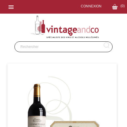

(0)
CONNEXION