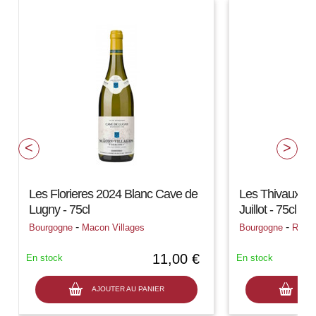
Les Florieres 2024 Blanc Cave de
Les Thivaux 20
Lugny - 75cl
Juillot - 75cl
-
-
Bourgogne
Macon Villages
Bourgogne
Rully
11,00 €
En stock
En stock
AJOUTER AU PANIER
AJO