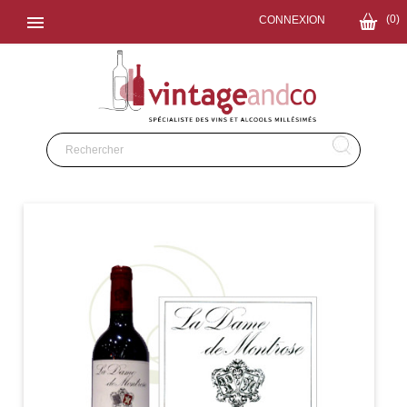

(0)
CONNEXION