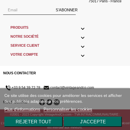
75017 Paris - France
S'ABONNER

PRODUITS

NOTRE SOCIÉTÉ

SERVICE CLIENT

VOTRE COMPTE
NOUS CONTACTER
+33 9 54 39 72 78
contact@vintageandco.com
Ce site utilise des cookies pour améliorer les services et afficher
des publicités adaptées à vos préférences.
NOUS SUIVRE
Plus d'informations
Personnaliser les cookies
©2001 - 2023 Copyright VintageAndCo.com - TVA INTRACOMMUNAUTAIRE :
FR33433498730
REJETER TOUT
J'ACCEPTE
L'abus d'alcool est dangereux pour la santé, consommez avec modération. la vente d'alcool
est interdite aux mineurs.