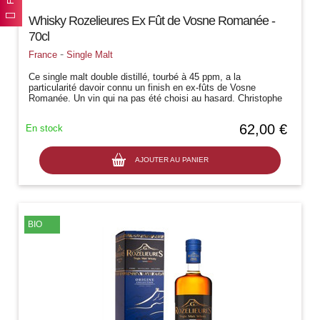
Whisky Rozelieures Ex Fût de Vosne Romanée -
70cl
-
France
Single Malt
Ce single malt double distillé, tourbé à 45 ppm, a la
particularité davoir connu un finish en ex-fûts de Vosne
Romanée. Un vin qui na pas été choisi au hasard. Christophe
Dupic est en effet un...
62,00 €
En stock
AJOUTER AU PANIER
BIO