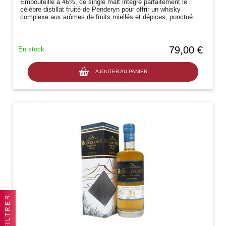
Embouteillé à 46%, ce single malt intègre parfaitement le
célèbre distillat fruité de Penderyn pour offrir un whisky
complexe aux arômes de fruits miellés et dépices, ponctué
dune pointe...
79,00 €
En stock
AJOUTER AU PANIER
FILTRER