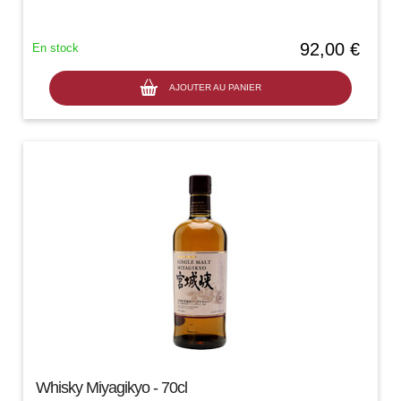
des concours...
92,00 €
En stock
AJOUTER AU PANIER
Whisky Miyagikyo - 70cl