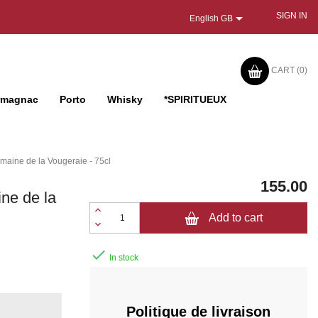

SIGN IN
English GB
CART
(0)
rmagnac
Porto
Whisky
*SPIRITUEUX
maine de la Vougeraie - 75cl
155.00
ne de la
Add to cart

In stock
Politique de livraison