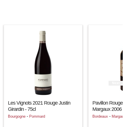
Next
Les Vignots 2021 Rouge Justin
Pavillon Rouge 
Girardin - 75cl
Margaux 2006 Ro
-
-
Bourgogne
Pommard
Bordeaux
Margaux