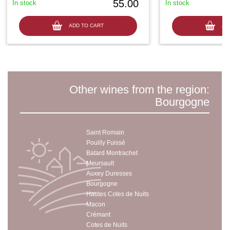
55.00
In stock
In stock
ADD TO CART
AD
Other wines from the region:
Bourgogne
Saint Romain
Pouilly Fuissé
Batard Montrachet
Meursault
Auxey Duresses
Bourgogne
Hautes Cotes de Nuits
Macon
Crémant
Cotes de Nuits