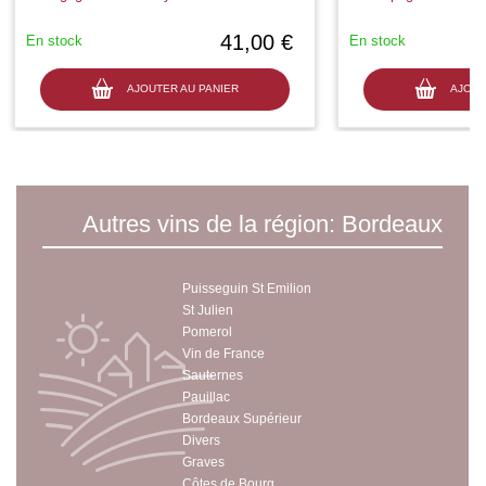
41,00 €
En stock
En stock
AJOUTER AU PANIER
AJOUT
Autres vins de la région: Bordeaux
Puisseguin St Emilion
St Julien
Pomerol
Vin de France
Sauternes
Pauillac
Bordeaux Supérieur
Divers
Graves
Côtes de Bourg