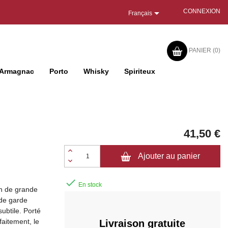

CONNEXION
Français
PANIER
(0)
Armagnac
Porto
Whisky
Spiriteux
41,50 €
Ajouter au panier

En stock
in de grande
 de garde
ubtile. Porté
faitement, le
Livraison gratuite