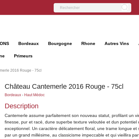
IONS
Bordeaux
Bourgogne
Rhone
Autres Vins
ne
Primeurs
merle 2016 Rouge - 75cl
Château Cantemerle 2016 Rouge - 75cl
Bordeaux
-
Haut Médoc
Description
Cantemerle assume parfaitement son nouveau statut, profilant un v
finesse, pur et racé, dune superbe texture veloutée et dun potentiel
exceptionnel. Un caractère délicatement floral, une trame longue et s
par un grand millésime, au classicisme impeccable et qui vieillira par