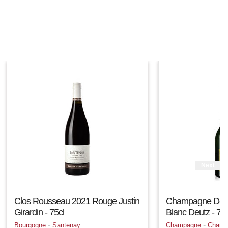
Next
Clos Rousseau 2021 Rouge Justin
Champagne Deutz
Girardin - 75cl
Blanc Deutz - 75c
-
-
Bourgogne
Santenay
Champagne
Champ