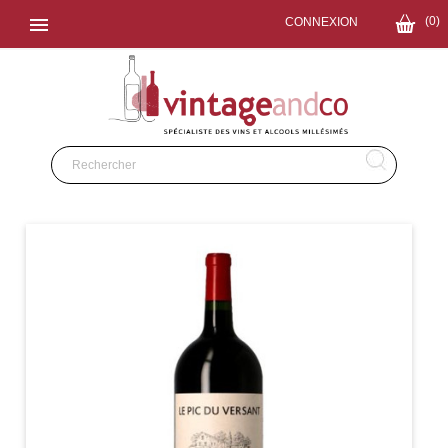

(0)
CONNEXION