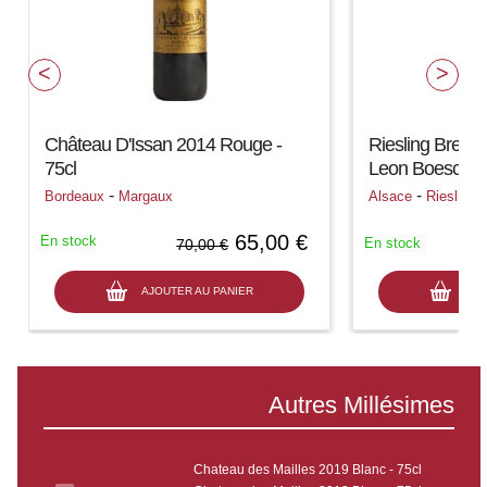
Château D'Issan 2014 Rouge -
Riesling Breit
75cl
Leon Boesch - 
-
-
Bordeaux
Margaux
Alsace
Riesling
65,00 €
En stock
En stock
70,00 €
AJOUTER AU PANIER
AJO
Autres Millésimes
Chateau des Mailles 2019 Blanc - 75cl