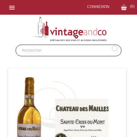

(0)
CONNEXION