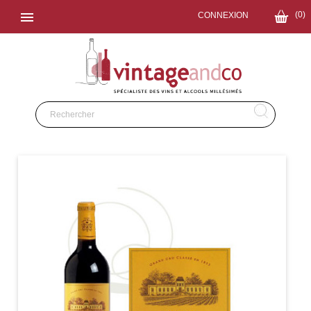

(0)
CONNEXION