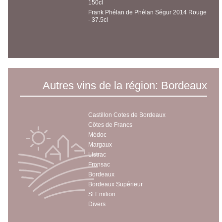
150cl
Frank Phélan de Phélan Ségur 2014 Rouge
- 37.5cl
Autres vins de la région: Bordeaux
Castillon Cotes de Bordeaux
Côtes de Francs
Médoc
Margaux
Listrac
Fronsac
Bordeaux
Bordeaux Supérieur
St Emilion
Divers