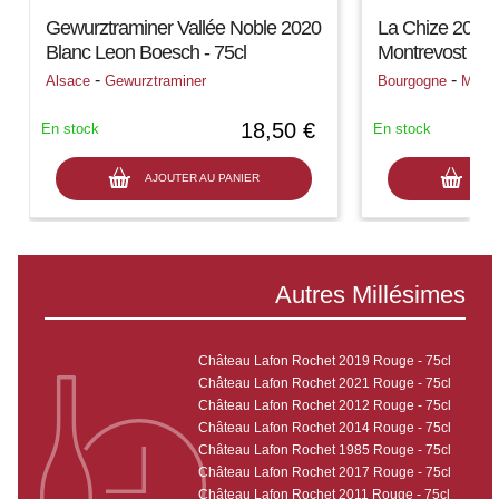
Gewurztraminer Vallée Noble 2020
La Chize 2023
Blanc Leon Boesch - 75cl
Montrevost - 75
-
-
Alsace
Gewurztraminer
Bourgogne
Macon
18,50 €
En stock
En stock
AJOUTER AU PANIER
AJO
Autres Millésimes
Château Lafon Rochet 2019 Rouge - 75cl
Château Lafon Rochet 2021 Rouge - 75cl
Château Lafon Rochet 2012 Rouge - 75cl
Château Lafon Rochet 2014 Rouge - 75cl
Château Lafon Rochet 1985 Rouge - 75cl
Château Lafon Rochet 2017 Rouge - 75cl
Château Lafon Rochet 2011 Rouge - 75cl