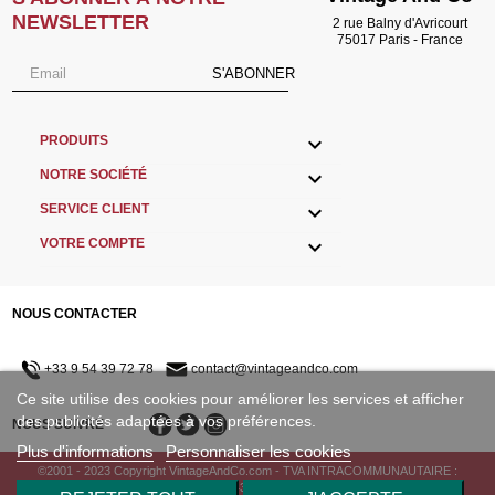
NEWSLETTER
2 rue Balny d'Avricourt
75017 Paris - France
S'ABONNER

PRODUITS

NOTRE SOCIÉTÉ

SERVICE CLIENT

VOTRE COMPTE
NOUS CONTACTER
+33 9 54 39 72 78
contact@vintageandco.com
Ce site utilise des cookies pour améliorer les services et afficher
des publicités adaptées à vos préférences.
NOUS SUIVRE
Plus d'informations
Personnaliser les cookies
©2001 - 2023 Copyright VintageAndCo.com - TVA INTRACOMMUNAUTAIRE :
FR33433498730