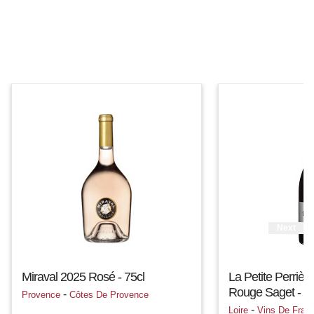
Next
Miraval 2025 Rosé - 75cl
La Petite Perrièr
Rouge Saget - 75
-
Provence
Côtes De Provence
-
Loire
Vins De Fran