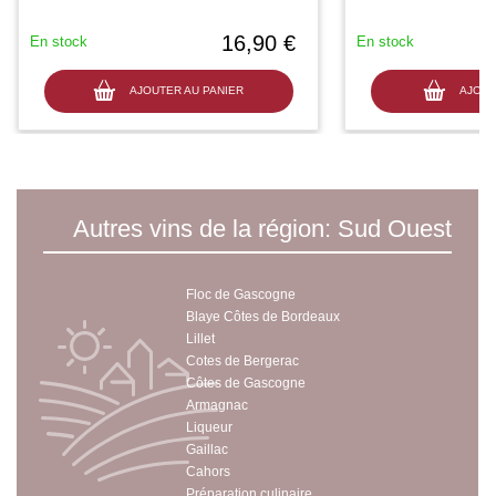
16,90 €
En stock
En stock
AJOUTER AU PANIER
AJOUT
Autres vins de la région: Sud Ouest
Floc de Gascogne
Blaye Côtes de Bordeaux
Lillet
Cotes de Bergerac
Côtes de Gascogne
Armagnac
Liqueur
Gaillac
Cahors
Préparation culinaire