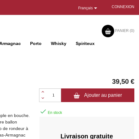

CONNEXION
Français
PANIER
(0)
Armagnac
Porto
Whisky
Spiriteux
39,50 €
Ajouter au panier

En stock
ple en bouche.
re ballon
up de rondeur à
 Bas-Armagnac
Livraison gratuite