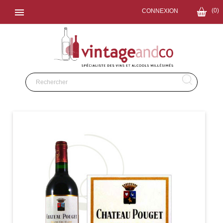

(0)
CONNEXION