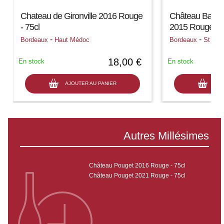
Chateau de Gironville 2016 Rouge
Château Balest
- 75cl
2015 Rouge - 7
-
-
Bordeaux
Haut Médoc
Bordeaux
St Emi
18,00 €
En stock
En stock
AJOUTER AU PANIER
AJO
Autres Millésimes
Château Pouget 2016 Rouge - 75cl
Château Pouget 2021 Rouge - 75cl