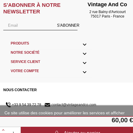
Vintage And Co
S'ABONNER À NOTRE
NEWSLETTER
2 rue Balny d'Avricourt
75017 Paris - France
S'ABONNER

PRODUITS

NOTRE SOCIÉTÉ

SERVICE CLIENT

VOTRE COMPTE
NOUS CONTACTER
+33 9 54 39 72 78
contact@vintageandco.com
Ce site utilise des cookies pour améliorer les services et afficher
des publicités adaptées à vos préférences.
60,00 €
NOUS SUIVRE
Plus d'informations
Personnaliser les cookies
©2001 - 2023 Copyright VintageAndCo.com - TVA INTRACOMMUNAUTAIRE :