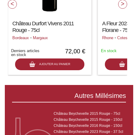
Château Durfort Vivens 2011
A Fleur 2023 
Rouge - 75cl
Florane - 75cl
-
-
Bordeaux
Margaux
Rhone
Cotes Du
72,00 €
Derniers articles
En stock
en stock
AJOUTER AU PANIER
AJO
Autres Millésimes
Château Beychevelle 2015 Rouge - 75cl
Château Beychevelle 2015 Rouge - 150cl
Château Beychevelle 2016 Rouge - 150cl
Château Beychevelle 2023 Rouge - 37.5cl