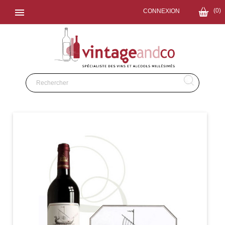

(0)
CONNEXION