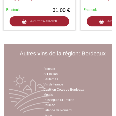
31,00 €
En stock
En stock
AJOUTER AU PANIER
AJOUT
Autres vins de la région: Bordeaux
Fronsac
St Emilion
Sauternes
Vin de France
Castillon Cotes de Bordeaux
Moulis
Puisseguin St Emilion
Pauillac
Lalande de Pomerol
Listrac