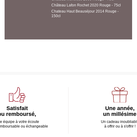
Château Lafon Rochet 2020 Rouge - 75cl
Chateau Haut Beauséjour 2014 Rouge -
150cl
Satisfait
Une année,
ou remboursé,
un millésime
e équipe à votre écoute
Un cadeau inoubliabl
emboursable ou échangeable
à offrir ou à s'offrir !