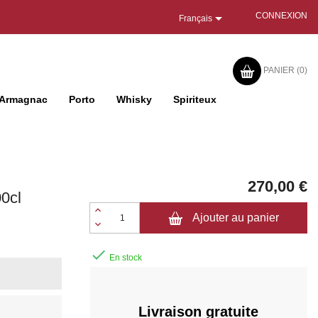

CONNEXION
Français
PANIER
(0)
Armagnac
Porto
Whisky
Spiriteux
270,00 €
0cl
Ajouter au panier

En stock
Livraison gratuite