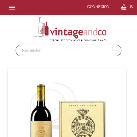

(0)
CONNEXION