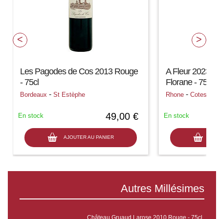
Les Pagodes de Cos 2013 Rouge
A Fleur 2023 
- 75cl
Florane - 75cl
-
-
Bordeaux
St Estèphe
Rhone
Cotes Du
49,00 €
En stock
En stock
AJOUTER AU PANIER
AJO
Autres Millésimes
Château Gruaud Larose 2010 Rouge - 75cl