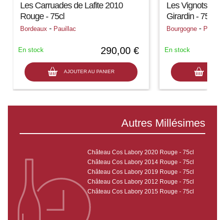
Les Carruades de Lafite 2010
Les Vignots 20
Rouge - 75cl
Girardin - 75cl
-
-
Bordeaux
Pauillac
Bourgogne
Pomm
290,00 €
En stock
En stock
AJOUTER AU PANIER
AJO
Autres Millésimes
Château Cos Labory 2020 Rouge - 75cl
Château Cos Labory 2014 Rouge - 75cl
Château Cos Labory 2019 Rouge - 75cl
Château Cos Labory 2012 Rouge - 75cl
Château Cos Labory 2015 Rouge - 75cl