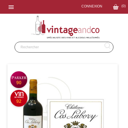

(0)
CONNEXION
90
92