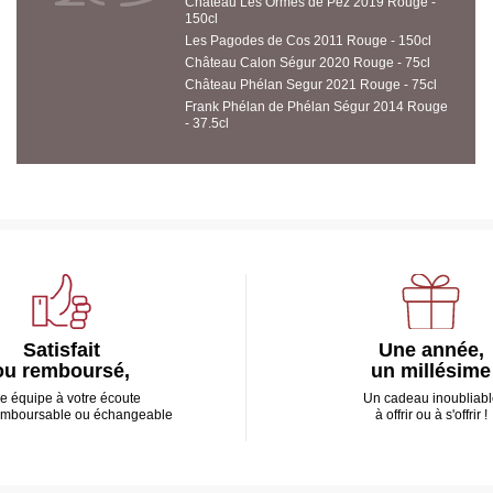
Château Les Ormes de Pez 2019 Rouge -
150cl
Les Pagodes de Cos 2011 Rouge - 150cl
Château Calon Ségur 2020 Rouge - 75cl
Château Phélan Segur 2021 Rouge - 75cl
Frank Phélan de Phélan Ségur 2014 Rouge
- 37.5cl
Satisfait
Une année,
ou remboursé,
un millésime
e équipe à votre écoute
Un cadeau inoubliabl
emboursable ou échangeable
à offrir ou à s'offrir !