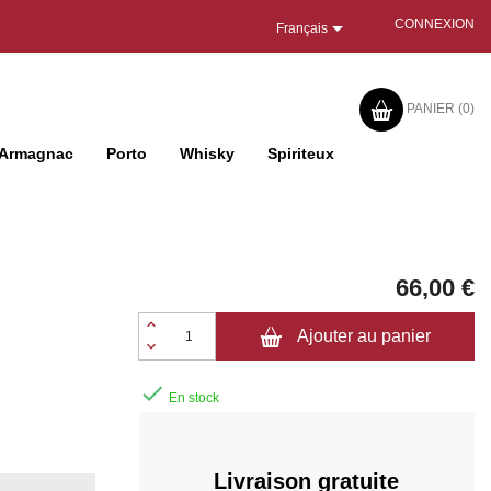

CONNEXION
Français
PANIER
(0)
Armagnac
Porto
Whisky
Spiriteux
66,00 €
Ajouter au panier

En stock
Livraison gratuite