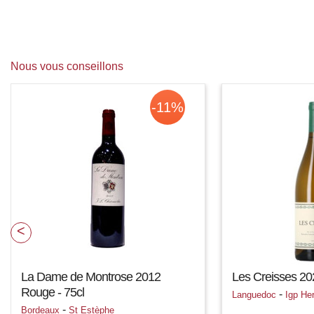
Nous vous conseillons
-11%
La Dame de Montrose 2012
Les Creisses 202
Rouge - 75cl
-
Languedoc
Igp Her
-
Bordeaux
St Estèphe