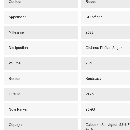
Couleur
Rouge
Appellation
St Estèphe
Millésime
2022
Désignation
Château Phélan Segur
Volume
75cl
Région
Bordeaux
Famille
VINS
Note Parker
91-93
Cépages
Cabernet Sauvignon 53% Et
47%