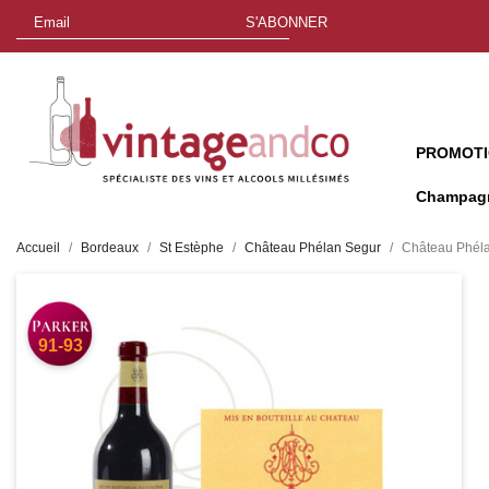
S'ABONNER
PROMOT
Champag
Accueil
Bordeaux
St Estèphe
Château Phélan Segur
Château Phéla
91-93