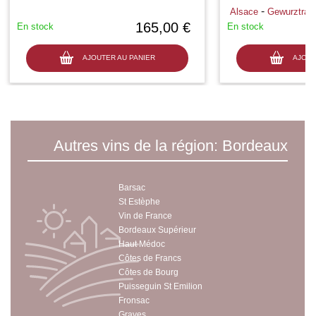
-
Alsace
Gewurztram
165,00 €
En stock
En stock
AJOUTER AU PANIER
AJOUT
Autres vins de la région: Bordeaux
Barsac
St Estèphe
Vin de France
Bordeaux Supérieur
Haut Médoc
Côtes de Francs
Côtes de Bourg
Puisseguin St Emilion
Fronsac
Graves