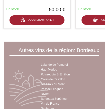
50,00 €
En stock
En stock
AJOUTER AU PANIER
AJOUT
Autres vins de la région: Bordeaux
Lalande de Pomerol
Haut Médoc
Puisseguin St Emilion
Côtes de Castillon
Ste Croix du Mont
Pessac Léognan
Divers
Bordeaux Supérieur
Vin de France
Sauternes