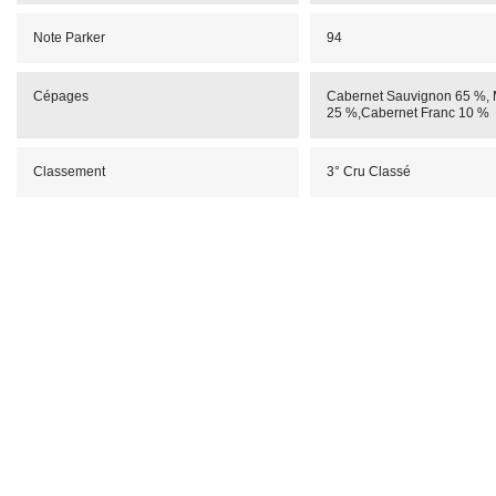
Note Parker
94
Cépages
Cabernet Sauvignon 65 %, M
25 %,Cabernet Franc 10 %
Classement
3° Cru Classé