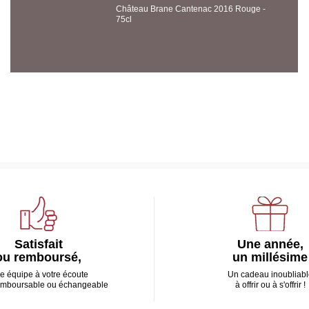
Château Brane Cantenac 2016 Rouge -
75cl
Satisfait
Une année,
ou remboursé,
un millésime
e équipe à votre écoute
Un cadeau inoubliabl
emboursable ou échangeable
à offrir ou à s'offrir !