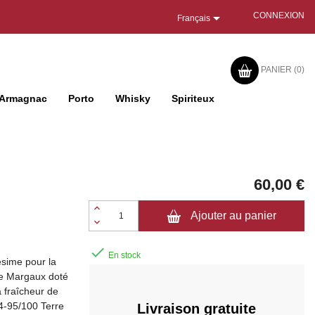

CONNEXION
Français
PANIER
(0)
Armagnac
Porto
Whisky
Spiriteux
60,00 €
Ajouter au panier

En stock
ésime pour la
de Margaux doté
a fraîcheur de
94-95/100 Terre
Livraison gratuite