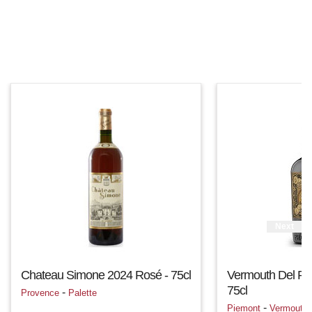
Next
Chateau Simone 2024 Rosé - 75cl
Vermouth Del Pr
75cl
-
Provence
Palette
-
Piemont
Vermouth