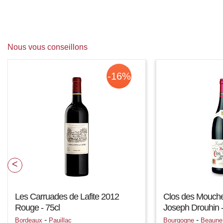
Nous vous conseillons
-16%
Les Carruades de Lafite 2012
Clos des Mouch
Rouge - 75cl
Joseph Drouhin -
-
-
Bordeaux
Pauillac
Bourgogne
Beaune