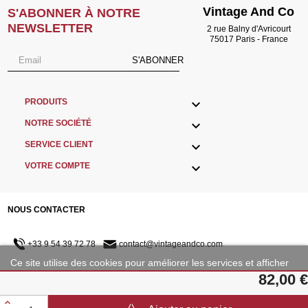
Vintage And Co
S'ABONNER À NOTRE
NEWSLETTER
2 rue Balny d'Avricourt
75017 Paris - France
S'ABONNER

PRODUITS

NOTRE SOCIÉTÉ

SERVICE CLIENT

VOTRE COMPTE
NOUS CONTACTER
+33 9 54 39 72 78
contact@vintageandco.com
Ce site utilise des cookies pour améliorer les services et afficher
des publicités adaptées à vos préférences.
82,00 €
NOUS SUIVRE
Plus d'informations
Personnaliser les cookies
©2001 - 2023 Copyright VintageAndCo.com - TVA INTRACOMMUNAUTAIRE :