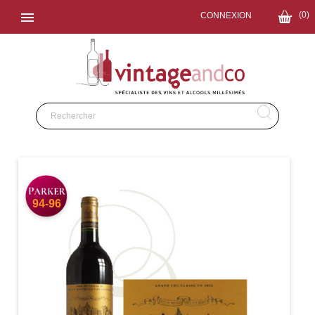

(0)
CONNEXION
94-96