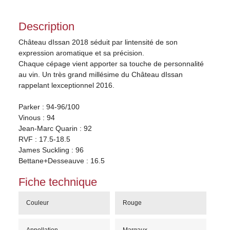
Description
Château dIssan 2018 séduit par lintensité de son
expression aromatique et sa précision.
Chaque cépage vient apporter sa touche de personnalité
au vin. Un très grand millésime du Château dIssan
rappelant lexceptionnel 2016.
Parker : 94-96/100
Vinous : 94
Jean-Marc Quarin : 92
RVF : 17.5-18.5
James Suckling : 96
Bettane+Desseauve : 16.5
Fiche technique
Couleur
Rouge
Appellation
Margaux