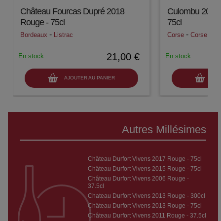
Château Fourcas Dupré 2018
Culombu 2022 
Rouge - 75cl
75cl
-
-
Bordeaux
Listrac
Corse
Corse
21,00 €
En stock
En stock
AJOUTER AU PANIER
AJO
Autres Millésimes
Château Durfort Vivens 2017 Rouge - 75cl
Château Durfort Vivens 2015 Rouge - 75cl
Château Durfort Vivens 2006 Rouge -
37.5cl
Chateau Durfort Vivens 2013 Rouge - 300cl
Château Durfort Vivens 2013 Rouge - 75cl
Château Durfort Vivens 2011 Rouge - 37.5cl