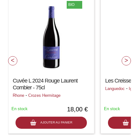
BIO
Cuvée L 2024 Rouge Laurent
Les Creisses 2
Combier - 75cl
-
Languedoc
Igp H
-
Rhone
Crozes Hermitage
18,00 €
En stock
En stock
AJOUTER AU PANIER
AJO