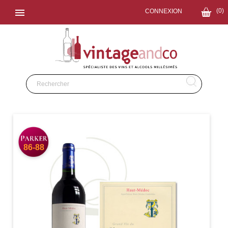

(0)
CONNEXION
86-88