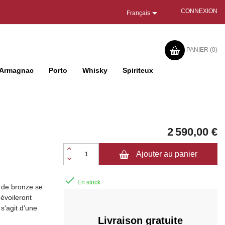

CONNEXION
Français
PANIER
(0)
Armagnac
Porto
Whisky
Spiriteux
2 590,00 €
Ajouter au panier

En stock
 de bronze se
évoileront
s'agit d'une
Livraison gratuite