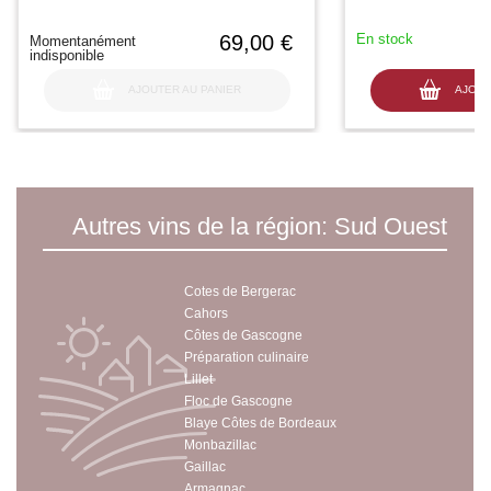
69,00 €
En stock
Momentanément
indisponible
AJOUTER AU PANIER
AJOUT
Autres vins de la région: Sud Ouest
Cotes de Bergerac
Cahors
Côtes de Gascogne
Préparation culinaire
Lillet
Floc de Gascogne
Blaye Côtes de Bordeaux
Monbazillac
Gaillac
Armagnac