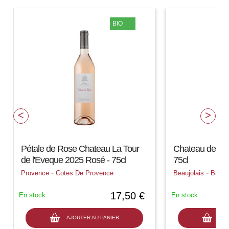
BIO
Pétale de Rose Chateau La Tour
Chateau des T
de l'Eveque 2025 Rosé - 75cl
75cl
-
-
Provence
Cotes De Provence
Beaujolais
Brouil
17,50 €
En stock
En stock
AJOUTER AU PANIER
AJO