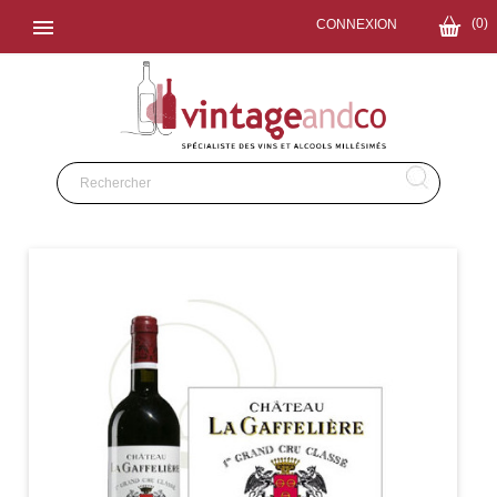

(0)
CONNEXION