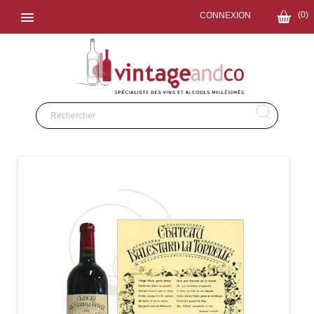

(0)
CONNEXION