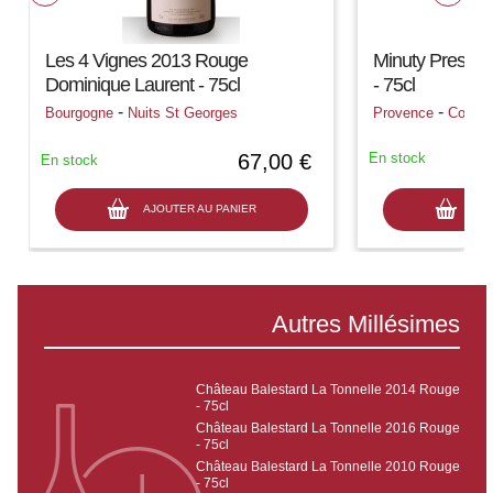
Les 4 Vignes 2013 Rouge
Minuty Prestig
Dominique Laurent - 75cl
- 75cl
-
-
Bourgogne
Nuits St Georges
Provence
Cotes 
67,00 €
En stock
En stock
AJOUTER AU PANIER
AJO
Autres Millésimes
Château Balestard La Tonnelle 2014 Rouge
- 75cl
Château Balestard La Tonnelle 2016 Rouge
- 75cl
Château Balestard La Tonnelle 2010 Rouge
- 75cl