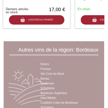
17,00 €
Derniers articles
En stock
en stock
AJOUTER AU PANIER
AJOUT
Autres vins de la région: Bordeaux
Divers
Fronsac
Ste Croix du Mont
Barsac
Sauternes
St Estèphe
Bordeaux Supérieur
Haut Médoc
Castillon Cotes de Bordeaux
St Emilion