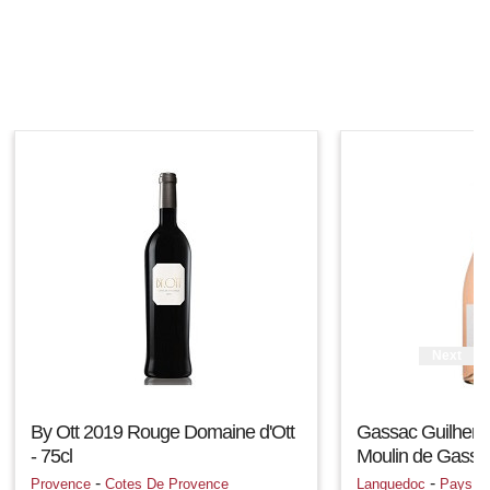
Next
By Ott 2019 Rouge Domaine d'Ott
Gassac Guilhem
- 75cl
Moulin de Gassac
-
-
Provence
Cotes De Provence
Languedoc
Pays D'