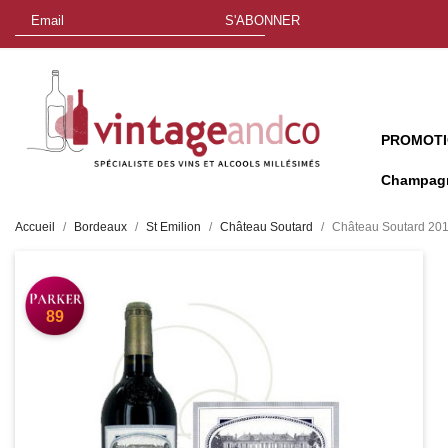
S'ABONNER
PROMOT
Champag
Accueil
Bordeaux
St Emilion
Château Soutard
Château Soutard 201
89