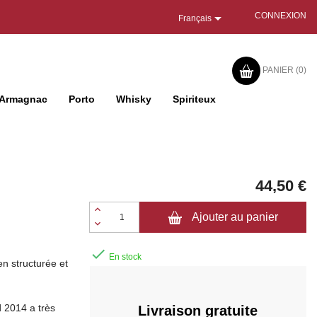

CONNEXION
Français
PANIER
(0)
Armagnac
Porto
Whisky
Spiriteux
44,50 €
Ajouter au panier

En stock
en structurée et
d 2014 a très
Livraison gratuite