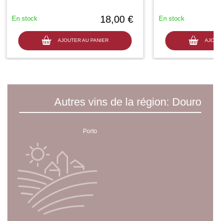
18,00 €
En stock
En stock
AJOUTER AU PANIER
AJOUT
Autres vins de la région: Douro
Porto