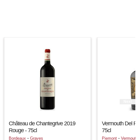
Next
Château de Chantegrive 2019
Vermouth Del Pr
Rouge - 75cl
75cl
-
-
Bordeaux
Graves
Piemont
Vermouth