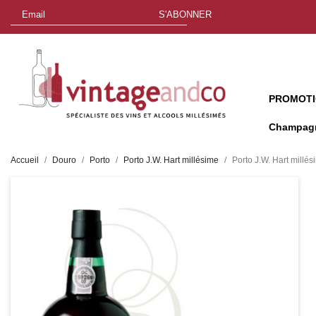
S'ABONNER
PROMOT
Champag
Accueil
Douro
Porto
Porto J.W. Hart millésime
Porto J.W. Hart millé