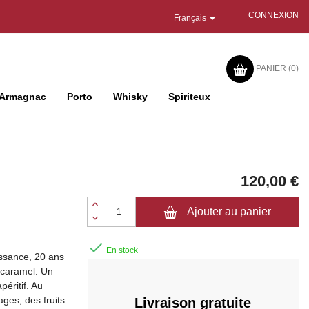

CONNEXION
Français
PANIER
(0)
Armagnac
Porto
Whisky
Spiriteux
120,00 €
Ajouter au panier

En stock
issance, 20 ans
e caramel. Un
péritif. Au
ges, des fruits
Livraison gratuite