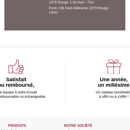
1978 Rouge J. W. Hart - 75cl
Porto J.W. Hart millésime 1979 Rouge -
150cl
Satisfait
Une année,
ou remboursé,
un millésime
e équipe à votre écoute
Un cadeau inoubliabl
emboursable ou échangeable
à offrir ou à s'offrir !
PRODUITS
NOTRE SOCIÉTÉ