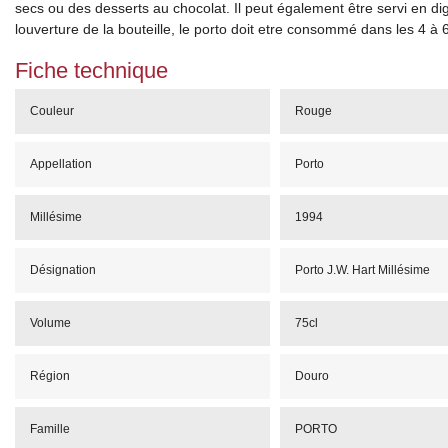
secs ou des desserts au chocolat. Il peut également être servi en dig
louverture de la bouteille, le porto doit etre consommé dans les 4 à 
Fiche technique
Couleur
Rouge
Appellation
Porto
Millésime
1994
Désignation
Porto J.W. Hart Millésime
Volume
75cl
Région
Douro
Famille
PORTO