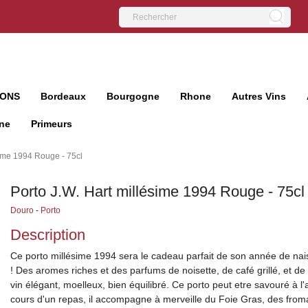
IONS
Bordeaux
Bourgogne
Rhone
Autres Vins
ne
Primeurs
sime 1994 Rouge - 75cl
Porto J.W. Hart millésime 1994 Rouge - 75cl
Douro
-
Porto
Description
Ce porto millésime 1994 sera le cadeau parfait de son année de na
! Des aromes riches et des parfums de noisette, de café grillé, et d
vin élégant, moelleux, bien équilibré. Ce porto peut etre savouré à l'a
cours d'un repas, il accompagne à merveille du Foie Gras, des froma